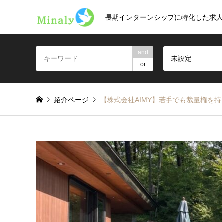
長期インターンシップに特化した求
and
未設定
or
紹介ページ
【株式会社AIMY】若手でも裁量権を