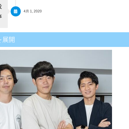
役
4月 1, 2020
事
を展開