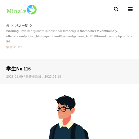
検索
求人一覧
Warning
: Invalid argument supplied for foreach() in
/home/meetevent/minaly-
official.com/public_html/wp-content/themes/gensen_tcd050/breadcrumb.php
on line
94
学生No.116
学生No.116
2023.01.09 / 最終更新日：2023.01.18