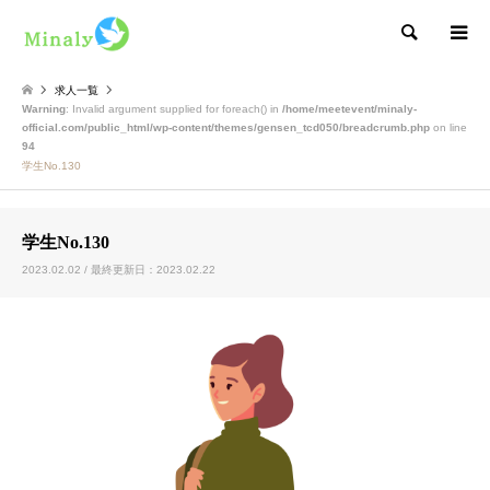
検索
求人一覧
Warning
: Invalid argument supplied for foreach() in
/home/meetevent/minaly-
official.com/public_html/wp-content/themes/gensen_tcd050/breadcrumb.php
on line
94
学生No.130
学生No.130
2023.02.02 / 最終更新日：2023.02.22