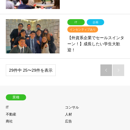
IT
企画
インセンティブあり
【外資系企業でセールスインタ
ーン！】成長したい学生大歓
迎！
29件中 25〜29件を表示


業種
IT
コンサル
不動産
人材
商社
広告