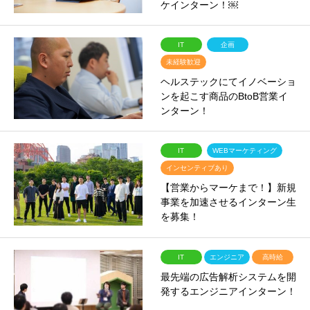
ケインターン！￼
IT
企画
未経験歓迎
ヘルステックにてイノベーショ
ンを起こす商品のBtoB営業イ
ンターン！
IT
WEBマーケティング
インセンティブあり
【営業からマーケまで！】新規
事業を加速させるインターン生
を募集！
IT
エンジニア
高時給
最先端の広告解析システムを開
発するエンジニアインターン！