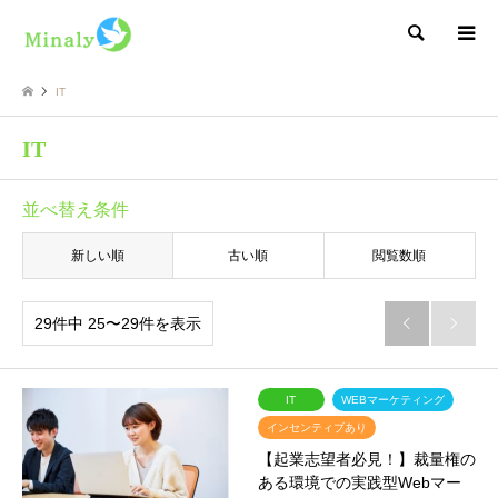
検索
IT
IT
並べ替え条件
新しい順
古い順
閲覧数順
29件中 25〜29件を表示


IT
WEBマーケティング
インセンティブあり
【起業志望者必見！】裁量権の
ある環境での実践型Webマー