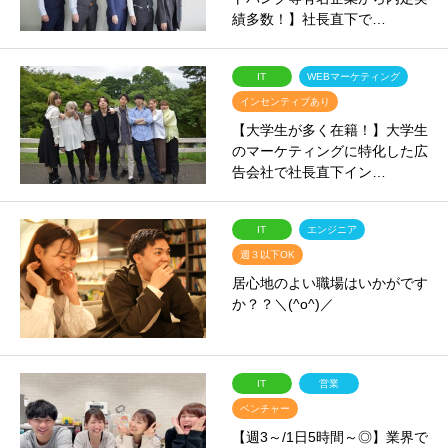
績多数！】社長直下で…
IT
WEBマーケティング
インセンティブあり
【大学生が多く在籍！】大学生
のマーケティングに特化した広
告会社で社長直下イン…
IT
エンジニア
週３以下OK
居心地のよい職場はいかがです
か？？＼(^o^)／
IT
営業
ベンチャー
【週3～/1日5時間～◎】業界で