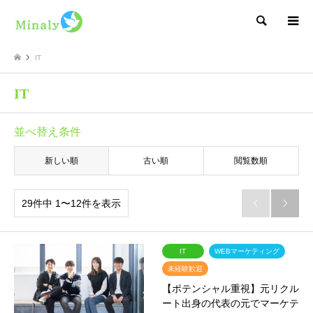
検索
IT
IT
並べ替え条件
新しい順
古い順
閲覧数順
29件中 1〜12件を表示


IT
WEBマーケティング
未経験歓迎
【ポテンシャル重視】元リクル
ート出身の代表の元でマーケテ