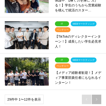
保護中: 【稼ぐ力を身につけ
る！】学生のうちから営業経験
を積んで就活のスター…
IT
WEBマーケティング
ベンチャー
【TikTokのディレクターインタ
ーン！】成長したい学生必見求
人！
IT
WEBマーケティング
ベンチャー
【メディア経験者歓迎！】メデ
ィア事業部責任者にもなれるイ
ンターン！
29件中 1〜12件を表示

