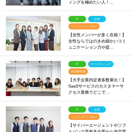
ィングを極めたい人！…
IT
企画
インセンティブあり
【女性メンバーが多く在籍！】
女性ならではのきめ細かいコミ
ュニケーション力や提…
IT
マーケティング
未経験歓迎
【大手企業内定者多数輩出！】
SaaSサービスのカスタマーサ
クセス業務でどこで…
IT
企画
インセンティブあり
【サイバーエージェントやソフ
トバンク等有名企業から内定実