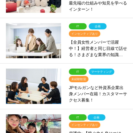
最先端の仕組みや知見を学べる
インターン！
IT
企画
インセンティブあり
【全員女性メンバーで活躍
中！】経営者と同じ目線で話せ
る！さまざまな業界の知識…
IT
マーケティング
未経験歓迎
JPモルガンなど外資系企業出
身メンバー在籍！カスタマーサ
クセス募集！
IT
企画
インセンティブあり