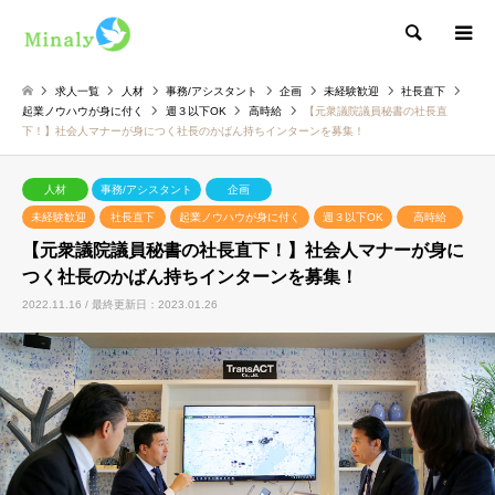
検索
求人一覧
人材
事務/アシスタント
企画
未経験歓迎
社長直下
起業ノウハウが身に付く
週３以下OK
高時給
【元衆議院議員秘書の社長直
下！】社会人マナーが身につく社長のかばん持ちインターンを募集！
人材
事務/アシスタント
企画
未経験歓迎
社長直下
起業ノウハウが身に付く
週３以下OK
高時給
【元衆議院議員秘書の社長直下！】社会人マナーが身に
つく社長のかばん持ちインターンを募集！
2022.11.16 / 最終更新日：2023.01.26