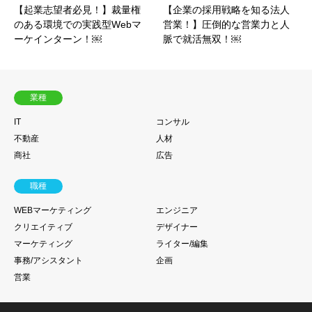
【起業志望者必見！】裁量権
【企業の採用戦略を知る法人
のある環境での実践型Webマ
営業！】圧倒的な営業力と人
ーケインターン！￼
脈で就活無双！￼
業種
IT
コンサル
不動産
人材
商社
広告
職種
WEBマーケティング
エンジニア
クリエイティブ
デザイナー
マーケティング
ライター/編集
事務/アシスタント
企画
営業