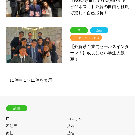
【NGOを通じて社会貢献する
ビジネス！】外資の自由な社風
で楽しく自己成長！
IT
企画
インセンティブあり
【外資系企業でセールスインタ
ーン！】成長したい学生大歓
迎！
11件中 1〜11件を表示
業種
IT
コンサル
不動産
人材
商社
広告