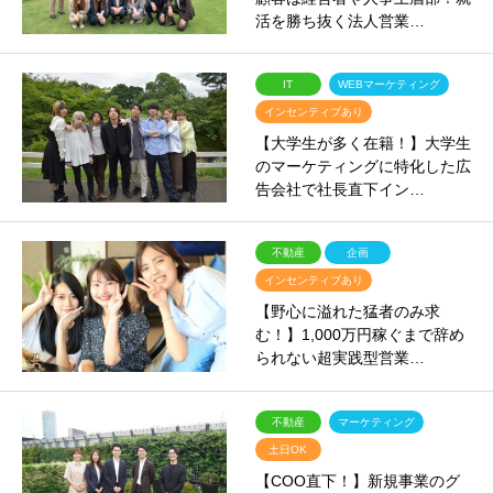
活を勝ち抜く法人営業…
IT
WEBマーケティング
インセンティブあり
【大学生が多く在籍！】大学生
のマーケティングに特化した広
告会社で社長直下イン…
不動産
企画
インセンティブあり
【野心に溢れた猛者のみ求
む！】1,000万円稼ぐまで辞め
られない超実践型営業…
不動産
マーケティング
土日OK
【COO直下！】新規事業のグ