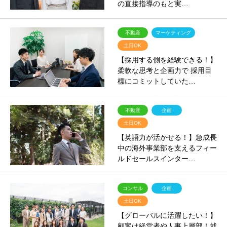
の直接指導のもと実…
不動産
マーケティング
土日OK
【採用する側を経験できる！】
柔軟な思考と企画力で 採用目
標にコミットしていた…
不動産
企画
土日OK
【英語力が活かせる！】急成長
中の海外事業部を支えるフィー
ルドセールスインター…
コンサル
企画
土日OK
【グローバルに活躍したい！】
顧客は経営者や人事上層部！就