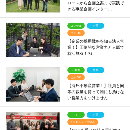
ロースから企画立案まで実践で
きる事業企画インター…
コンサル
企画
土日OK
【企業の採用戦略を知る法人営
業！】圧倒的な営業力と人脈で
就活無双！￼
不動産
企画
土日OK
【海外不動産営業！】社員と同
等の裁量を持って誰にも負けな
い営業力をつけません…
IT
企画
インセンティブあり