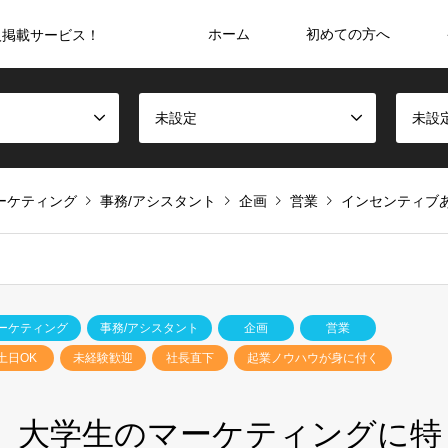
ホーム
初めての方へ
人掲載サービス！
未設定
未設
ーケティング
事務/アシスタント
企画
営業
インセンティブ
ーケティング
事務/アシスタント
企画
営業
土日OK
未経験歓迎
社長直下
起業ノウハウが身に付く
】大学生のマーケティングに特