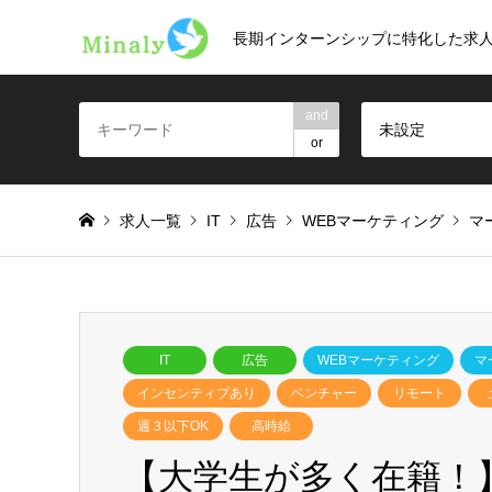
長期インターンシップに特化した求
and
未設定
or
求人一覧
IT
広告
WEBマーケティング
マ
IT
広告
WEBマーケティング
マ
インセンティブあり
ベンチャー
リモート
週３以下OK
高時給
【大学生が多く在籍！